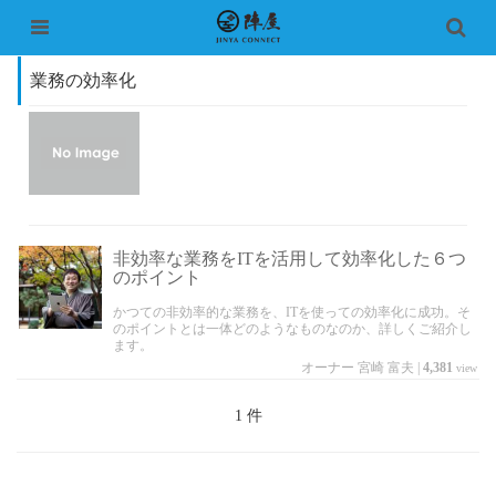
業務の効率化
非効率な業務をITを活用して効率化した６つ
のポイント
かつての非効率的な業務を、ITを使っての効率化に成功。そ
のポイントとは一体どのようなものなのか、詳しくご紹介し
ます。
オーナー 宮崎 富夫
|
4,381
view
1 件