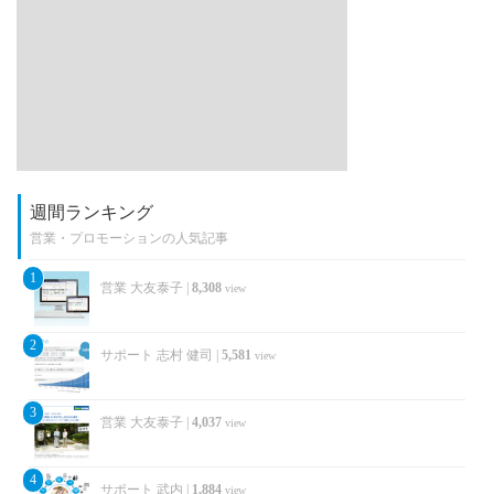
週間ランキング
営業・プロモーションの人気記事
1
営業 大友泰子
|
8,308
view
2
サポート 志村 健司
|
5,581
view
3
営業 大友泰子
|
4,037
view
4
サポート 武内
|
1,884
view